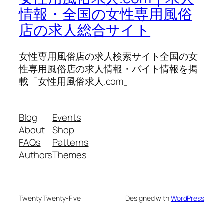
情報・全国の女性専用風俗
店の求人総合サイト
女性専用風俗店の求人検索サイト全国の女
性専用風俗店の求人情報・バイト情報を掲
載「女性用風俗求人.com」
Blog
Events
About
Shop
FAQs
Patterns
Authors
Themes
Twenty Twenty-Five
Designed with
WordPress